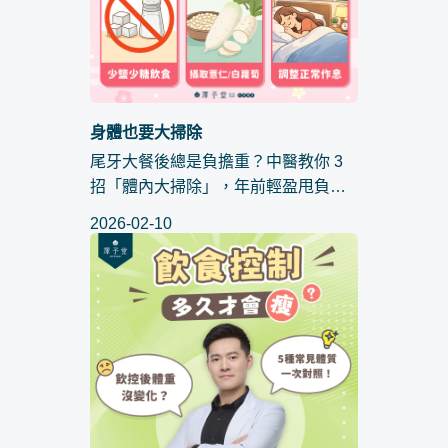
身體也要大掃除
尾牙大餐後總是負擔重？中醫教你 3
招「體內大掃除」，年前輕盈甩負
擔！每逢歲末年終，最期待的莫過於
2026-02-10
公司尾牙與各路好友的聚餐。然而，
面對連續不斷的大魚大肉、美酒甜
點，胃腸往往開始發出抗議，不僅感
覺...