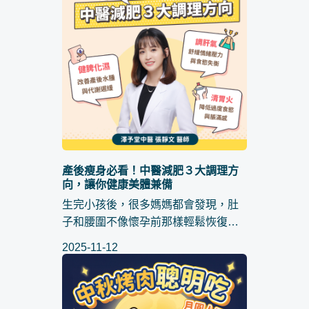
是不是方法錯了，或是天生就不適合...
產後瘦身必看！中醫減肥３大調理方
向，讓你健康美體兼備
生完小孩後，很多媽媽都會發現，肚
子和腰圍不像懷孕前那樣輕鬆恢復，
明明在努力控制飲食，體重卻依舊卡
2025-11-12
在一個數字上下徘徊。這時候 產後瘦
身 就成了大家最關心的話題。但要怎
麼做才不會傷身？是不是只能靠節食...