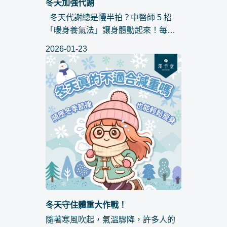
冬天加強代謝
冬天代謝總是慢半拍？中醫師 5 招
「暖身養氣法」讓身體動起來！每當
氣溫下降，你是否也覺得整個人變得
2026-01-23
懶洋洋？明明食量沒有增加，身體卻
容易感到沉重、甚至出現水腫。這其
實是身體在發出訊號：你的...
冬天守住體重大作戰！
隨著寒風吹起，氣溫驟降，許多人的