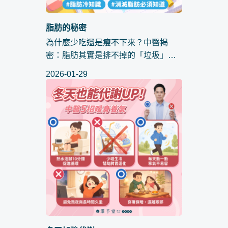
脂肪的秘密
為什麼少吃還是瘦不下來？中醫揭
密：脂肪其實是排不掉的「垃圾」！
你是否也有過這種經驗：每天計算卡
2026-01-29
路里、拒絕油炸物，但體重計上的數
字就像壞掉了一樣，紋絲不動？甚至
只要多喝一杯水、吹個風，隔天起床
臉...