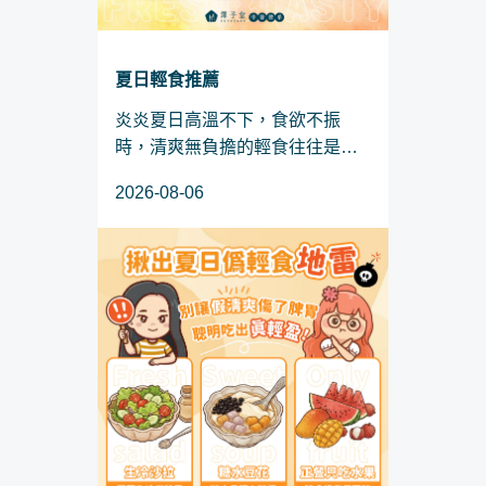
夏日輕食推薦
炎炎夏日高溫不下，食欲不振
時，清爽無負擔的輕食往往是大
家的首選。然而，上一篇有說
2026-08-06
道，若一不小心踩中生冷沙拉、
糖水豆花或水果當正餐等「偽輕
食」地雷，反而容易打擊脾胃陽
氣、積聚體內濕氣，讓代謝越跑
越...