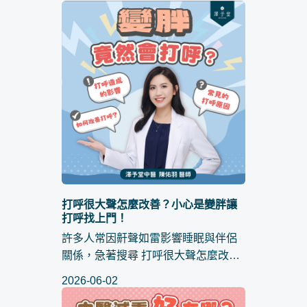
運作。當你攝取足夠的水分，身體消
化功能會更順暢，也較不容易把口渴
誤認為飢餓；同時，還...
打呼很大聲怎麼改善？小心是變胖讓
打呼找上門！
許多人常因鼾聲如雷影響睡眠與伴侶
關係，急著搜尋 打呼很大聲怎麼改善
並嘗試各種止鼾小物，卻往往發現效
2026-06-02
果不彰。這其實是因為忽略了「體
重」這個關鍵變因。你是否曾納悶：