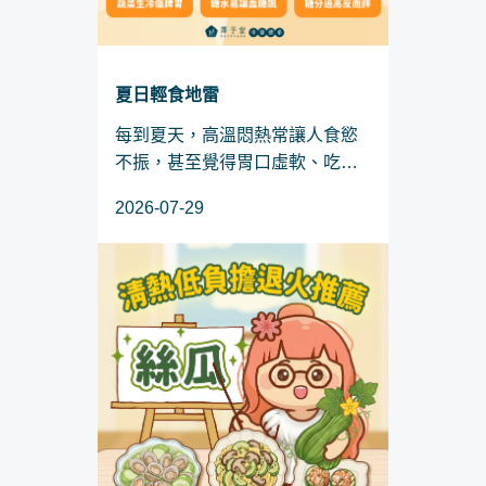
夏日輕食地雷
每到夏天，高溫悶熱常讓人食慾
不振，甚至覺得胃口虛軟、吃什
麼都提不起勁。這時，許多想控
2026-07-29
制體重或追求清爽飲食的人，會
選擇沙拉、豆花或水果來代替正
餐。然而，這些看起來無負擔的
「輕食」，在中醫眼裡可能是...