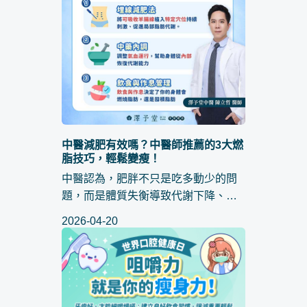
中醫減肥有效嗎？中醫師推薦的3大燃
脂技巧，輕鬆變瘦！
中醫認為，肥胖不只是吃多動少的問
題，而是體質失衡導致代謝下降、脂
肪囤積。脾虛的人容易水腫發胖，氣
2026-04-20
虛的人基礎代謝低，肝氣鬱結則容易
因壓力進食。如果體內運行不順暢，
身體自然會不斷囤積脂肪，就算再怎...