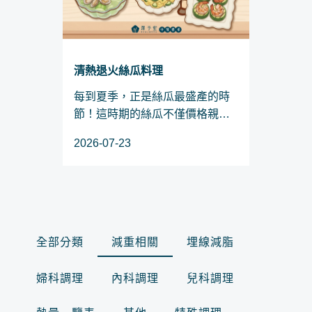
清熱退火絲瓜料理
每到夏季，正是絲瓜最盛產的時
節！這時期的絲瓜不僅價格親
民、質地鮮嫩，入口更是滿滿的
2026-07-23
自然甘甜。對於正在實行減重計
畫、預備迎接夏日的「SO 身族」
來說，絲瓜絕對是冰箱裡不可或
缺的減脂神隊友。究竟這款被譽...
全部分類
減重相關
埋線減脂
婦科調理
內科調理
兒科調理