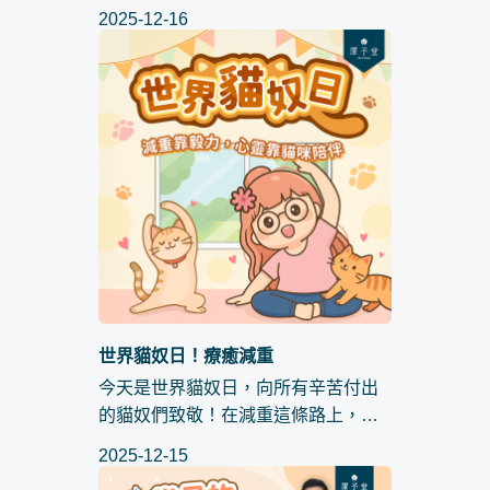
黏在身上一樣。很多人以為腹部變胖
2025-12-16
只有一個原因，就是吃太多、消耗太
少，但實際上， 腹部脂肪堆積原因 遠
比想像複雜。 尤其從中醫的角...
世界貓奴日！療癒減重
今天是世界貓奴日，向所有辛苦付出
的貓奴們致敬！在減重這條路上，心
理壓力往往是最大的阻礙。貓咪無價
2025-12-15
的療癒力量，教你如何利用擼貓來管