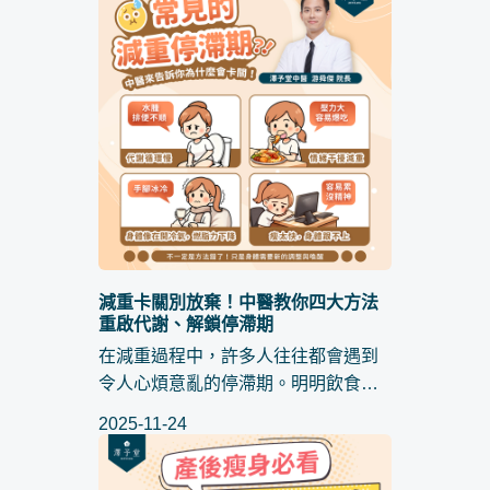
理情緒，讓身心同步健康，走得更長
久。 一、致辛苦的你：貓奴的雙重...
減重卡關別放棄！中醫教你四大方法
重啟代謝、解鎖停滯期
在減重過程中，許多人往往都會遇到
令人心煩意亂的停滯期。明明飲食控
制做得不錯，運動也有規律執行，但
2025-11-24
體重就是停在同一個數字不動，甚至
有時還會往上跳，讓人開始懷疑自己