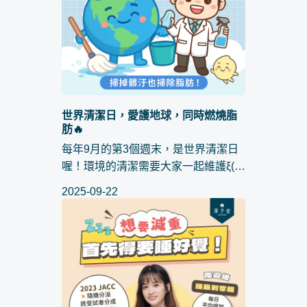
世界清潔日，愛護地球，同時燃燒脂
肪🔥
每年9月的第3個週末，是世界清潔日
喔！環境的清潔需要大家一起維護ξ(
✿＞◡❛) 體內的脂肪就由 #澤予堂 來
2025-09-22
清除~線上預約👉
https://lin.ee/eJxGY0W 每年9月的第3
個週末...