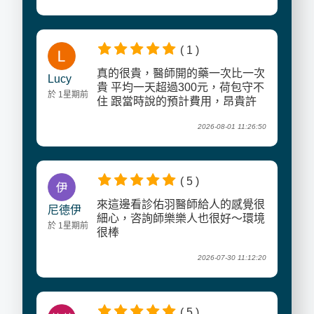
( 1 )
真的很貴，醫師開的藥一次比一次
Lucy
貴 平均一天超過300元，荷包守不
於 1星期前
住 跟當時說的預計費用，昂貴許
多⋯
2026-08-01 11:26:50
( 5 )
來這邊看診佑羽醫師給人的感覺很
尼德伊
細心，咨詢師樂樂人也很好～環境
於 1星期前
很棒
2026-07-30 11:12:20
( 5 )