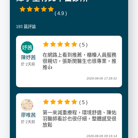
( 4.9 )
193 篇評論
( 5 )
在網路上看到推薦，櫃檯人員服務
陳妤茜
很親切，張斯閔醫生也很專業，推
於 2天前
推👍
2026-08-06 17:28:31
( 5 )
第一來減重療程，環境舒適、陳佑
廖唯茜
羽醫師看診也很仔細，整體感受很
於 2天前
放鬆
2026-08-06 09:16:14