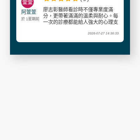
廖志彰醫師看診時不僅專業度滿
阿萱萱
分，更帶著滿滿的溫柔與耐心。每
於 1星期前
一次的診療都能給人強大的心理支
持與鼓勵，讓整個減重過程變得輕
2026-07-27 14:36:33
鬆自在、毫無壓力。