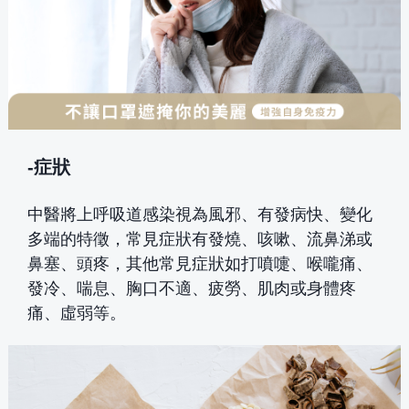
-症狀
中醫將上呼吸道感染視為風邪、有發病快、變化
多端的特徵，常見症狀有發燒、咳嗽、流鼻涕或
鼻塞、頭疼，其他常見症狀如打噴嚏、喉嚨痛、
發冷、喘息、胸口不適、疲勞、肌肉或身體疼
痛、虛弱等。