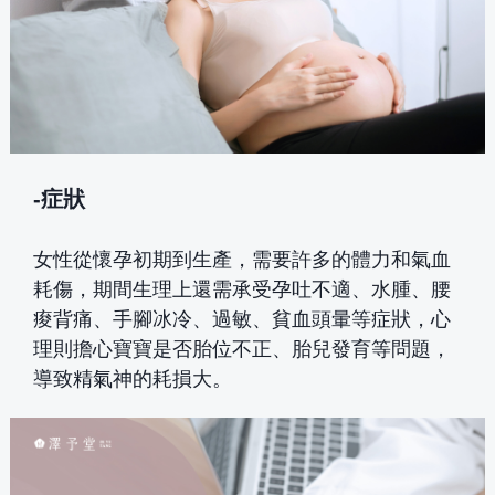
-症狀
女性從懷孕初期到生產，需要許多的體力和氣血
耗傷，期間生理上還需承受孕吐不適、水腫、腰
痠背痛、手腳冰冷、過敏、貧血頭暈等症狀，心
理則擔心寶寶是否胎位不正、胎兒發育等問題，
導致精氣神的耗損大。