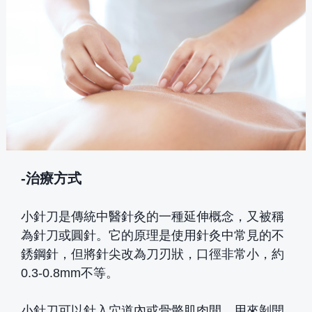
-治療方式
小針刀是傳統中醫針灸的一種延伸概念，又被稱
為針刀或圓針。它的原理是使用針灸中常見的不
銹鋼針，但將針尖改為刀刃狀，口徑非常小，約
0.3-0.8mm不等。
小針刀可以針入穴道內或骨骼肌肉間，用來剝開