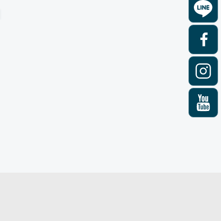
歷- 期待您的加入! ． 另有其他
職缺內容，歡迎投履歷：診所助
理...