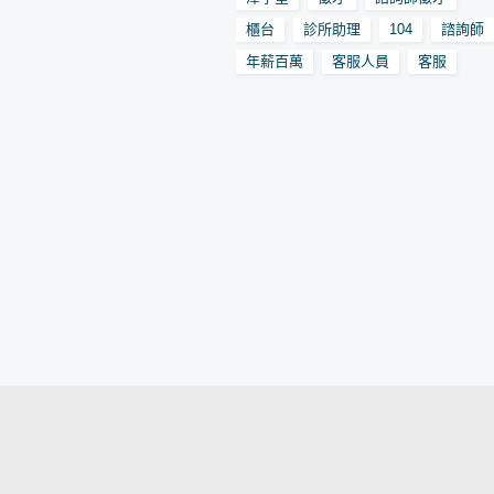
歷- 期待您的加入! ． 104職缺
櫃台
診所助理
104
諮詢師
內容，歡迎投履歷：診所助...
年薪百萬
客服人員
客服