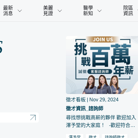
最新
美麗
醫學
院區
消息
見證
新知
資訊
S
徵才看板 | Nov 29, 2024
徵才資訊_諮詢師
尋找想挑戰高薪的夥伴 歡迎加入
澤予堂的大家庭！ -歡迎符合職
缺條件的各路菁英，踴躍投放履
澤予堂
徵才
諮詢師徵才