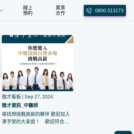
線上
異業
0800-313173
預約
合作
徵才看板 | Sep 27, 2024
徵才資訊_中醫師
尋找想挑戰高薪的夥伴 歡迎加入
澤予堂的大家庭！ -歡迎符合職
缺條件的各路菁英，踴躍投放履