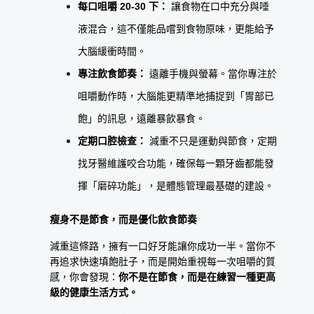
每口咀嚼 20-30 下：
 讓食物在口中充分與唾
液混合，這不僅能品嚐到食物原味，更能給予
大腦緩衝時間。
專注飲食節奏：
 遠離手機與螢幕。當你專注於
咀嚼動作時，大腦能更精準地捕捉到「胃部已
飽」的訊息，遠離暴飲暴食。
定期口腔檢查：
 減重不只是運動與節食，定期
找牙醫維護咬合功能，確保每一顆牙齒都能發
揮「磨碎功能」，是體態管理最基礎的建設。
瘦身不是節食，而是優化飲食節奏
減重這條路，擁有一口好牙能讓你成功一半。當你不
再追求快速填飽肚子，而是開始重視每一次咀嚼的質
感，你會發現：
你不是在節食，而是在練習一種更高
級的健康生活方式。