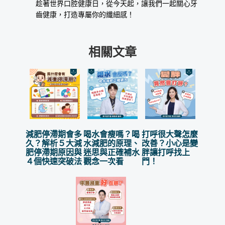
趁著世界口腔健康日，從今天起，讓我們一起關心牙
齒健康，打造專屬你的纖細感！
相關文章
減肥停滯期會多
喝水會瘦嗎？喝
打呼很大聲怎麼
久？解析５大減
水減肥的原理、
改善？小心是變
肥停滯期原因與
迷思與正確補水
胖讓打呼找上
４個快速突破法
觀念一次看
門！