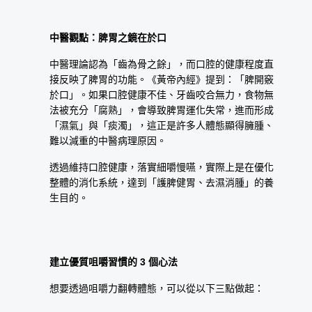
中醫觀點：脾胃之鏡在於口
中醫理論認為「齒為骨之餘」，而口腔的健康程度直
接反映了脾胃的功能。《黃帝內經》提到：「脾開竅
於口」。如果口腔健康不佳、牙齒咬合無力，食物無
法被充分「腐熟」，會導致脾胃運化失常，進而形成
「濕氣」與「痰濁」，這正是許多人體態顯得臃腫、
難以減重的中醫病理原因。
透過維持口腔健康，落實細嚼慢嚥，實際上是在優化
整體的消化系統，達到「護脾健胃、去濕消腫」的養
生目的。
建立優質咀嚼習慣的 3 個心法
想要透過咀嚼力翻轉體態，可以從以下三點做起：