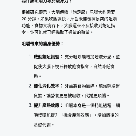
為什麼咀嚼力等於瘦身力？
根據研究顯示，大腦傳遞「飽足感」訊號大約需要 
20 分鐘。如果吃飯過快，牙齒未能發揮足夠的咀嚼
功能，食物大塊吞下，大腦還來不及接收到飽足指
令，你可能就已經攝取了過量的熱量。
咀嚼帶來的瘦身優勢：
啟動飽足訊號：
 充分咀嚼能增加唾液分泌，並
促使大腦下視丘釋放飽食指令，自然降低食
慾。
優化消化效率：
 牙齒將食物磨碎，能減輕腸胃
負擔，讓營養更易被吸收，代謝更順暢。
提升產熱效應：
 咀嚼本身是一個耗能過程。細
嚼慢嚥能提升「攝食產熱效應」，增加飯後的
基礎代謝。