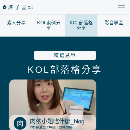
素人分享
KOL案例分
KOL部落格
影音專區
享
分享
精選見證
KOL部落格分享
肉依小姐吃什麼_blog
肉
#中醫減重
#埋線
#成祐中醫