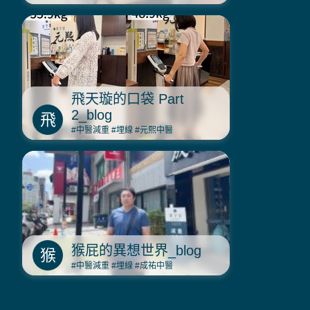
飛天璇的口袋 Part
2_blog
飛
#中醫減重
#埋線
#元熙中醫
猴屁的異想世界_blog
猴
#中醫減重
#埋線
#成祐中醫