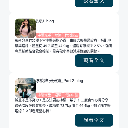
觀看全文
彤彤_blog
中醫減重
埋線
竹北院區
彤彤分享竹北澤予堂中醫減脂心得：由廖志彰醫師診療，搭配中
藥與埋線。體重從 49.7 降至 47.9kg，體脂有感減少 2.5%。強調
專業輔助結合飲食控制，是突破小基數減重瓶頸的關鍵。
觀看全文
李筱維 米米瘋_Part 2 blog
中醫減重
埋線
成祐中醫
減重不是不努力，是方法要能持續一輩子！ 二度合作心得分享：
透過階段性體質調整，成功從 73.7kg 降至 66.4kg。想了解中醫
埋線？立即看完整心得！
觀看全文