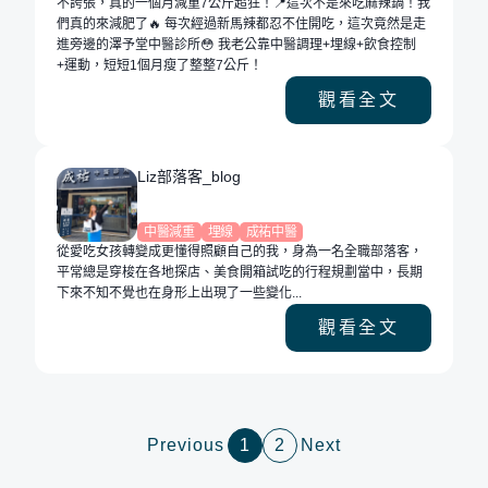
不誇張，真的一個月減重7公斤超狂！📍這次不是來吃麻辣鍋！我
們真的來減肥了🔥 每次經過新馬辣都忍不住開吃，這次竟然是走
進旁邊的澤予堂中醫診所😳 我老公靠中醫調理+埋線+飲食控制
+運動，短短1個月瘦了整整7公斤！
觀看全文
Liz部落客_blog
中醫減重
埋線
成祐中醫
從愛吃女孩轉變成更懂得照顧自己的我，身為一名全職部落客，
平常總是穿梭在各地探店、美食開箱試吃的行程規劃當中，長期
下來不知不覺也在身形上出現了一些變化...
觀看全文
Previous
1
2
Next