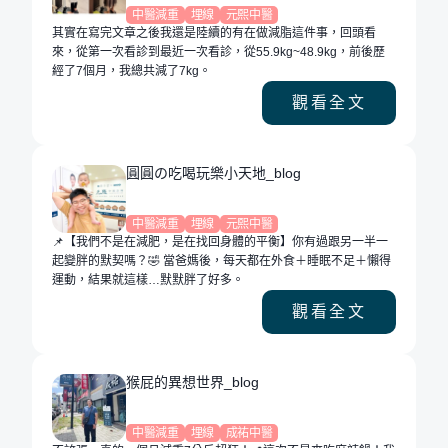
中醫減重
埋線
元熙中醫
其實在寫完文章之後我還是陸續的有在做減脂這件事，回頭看
來，從第一次看診到最近一次看診，從55.9kg~48.9kg，前後歷
經了7個月，我總共減了7kg。
觀看全文
圓圓の吃喝玩樂小天地_blog
中醫減重
埋線
元熙中醫
📌【我們不是在減肥，是在找回身體的平衡】你有過跟另一半一
起變胖的默契嗎？🤣 當爸媽後，每天都在外食＋睡眠不足＋懶得
運動，結果就這樣…默默胖了好多。
觀看全文
猴屁的異想世界_blog
中醫減重
埋線
成祐中醫