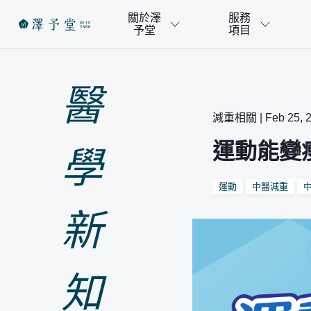
關於澤
服務
予堂
項目
醫
減重相關 | Feb 25, 
運動能變
學
運動
中醫減重
新
知