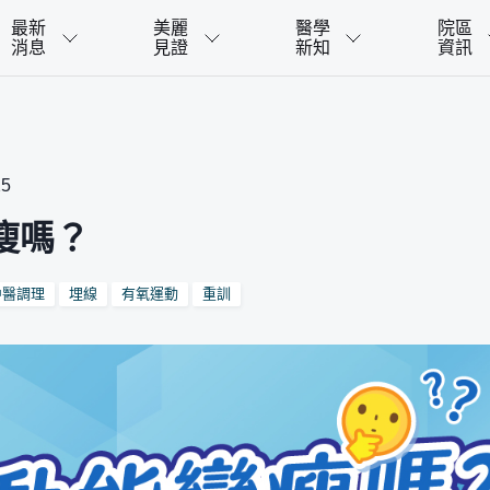
最新
美麗
醫學
院區
消息
見證
新知
資訊
25
瘦嗎？
中醫調理
埋線
有氧運動
重訓