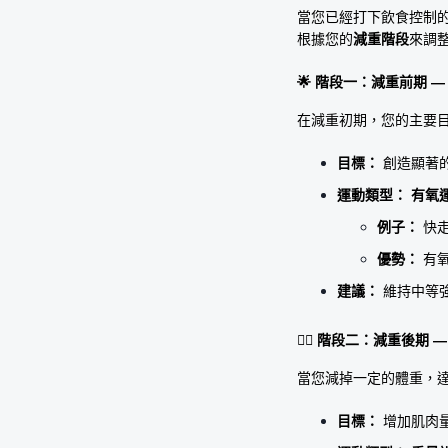
當您已經打下飲食控制
根據您的
減重階段
來調
🌟 階段一：減重前期 
在減重初期，您的主要
目標：
 創造顯著
運動類型：
有氧
例子：
 快
優勢：
 有
建議：
 維持中等
🏋️‍♀️ 階段二：減重後
當您減掉一定的體重，
目標：
 增加肌肉