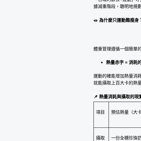
據減重階段，聰明地規
🥗 為什麼只運動難瘦身
體重管理遵循一個簡單
熱量赤字 = 消耗
運動的確能增加熱量消
就能攝取上百大卡的熱
📌 熱量消耗與攝取的現
項目
預估熱量（大
攝取
一份全糖珍珠