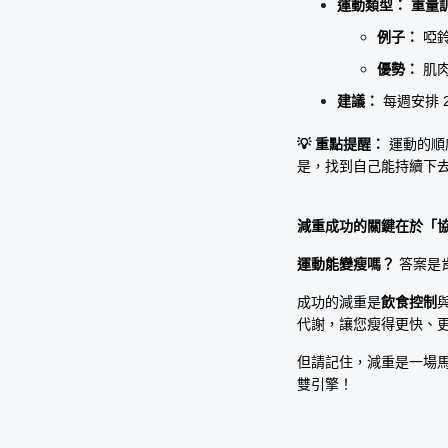
運動類型：
重量
例子：
 啞
優勢：
 肌
建議：
 每週安排
💡 重點提醒：
 運動的
是，找到自己能持續下
減重成功的關鍵在於「
運動能變瘦嗎？
 答案
成功的減重是
飲食控制
代謝，讓您瘦得更快、
但請記住，減重是一場
雙引擎！