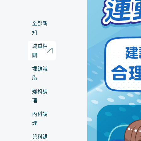
全部新
知
減重相
關
埋線減
脂
婦科調
理
內科調
理
兒科調