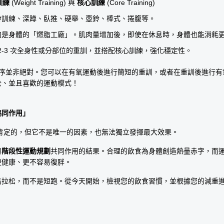
訓練
 (Weight Training) 與 
核心訓練
 (Core Training)
鈴訓練、深蹲、臥推、硬舉、壺鈴、棒式、捲腹等。
肉是身體的「燃脂工廠」。肌肉量增加後，即使在休息時，身體也能消耗
 2-3 次全身性或分部位的重訓，並搭配核心訓練，強化穩定性。
順序並非絕對。您可以在有氧運動後進行簡短的重訓，或者在重訓後進行
去、並且喜歡的運動模式！
協同作用」
是肯定的，但它不是唯一的因素，也無法獨立發揮最大效果。
與
階段性運動規劃
共同作用的結果。合理的飲食為身體創造熱量赤字，而
更健康、更不容易復胖。
馬拉松，而不是短跑。從今天開始，檢視您的飲食習慣，並根據您的減重