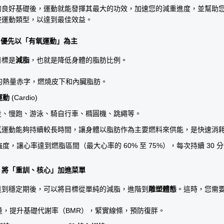
的良好基礎後，運動就能發揮其最大的功效，加速您的減重進度，並幫助
整運動類型，以達到最佳效益。
— 優先以「有氧運動」為主
目標是
減脂
，也就是降低身體的脂肪比例。
的熱量赤字，燃燒皮下和內臟脂肪。
運動
 (Cardio)
走、慢跑、游泳、騎自行車、橢圓機、跳繩等。
氧運動能夠持續較長時間，讓身體以脂肪作為主要燃料來供能，是快速消
強度，讓心率達到燃脂區間（最大心率的 60% 至 75%），每次持續 30 
期 — 將「重訓、核心」加進菜單
達到穩定期後，可以將目標從單純的減脂，進階到
雕塑體態
。這時，您需
量，提升基礎代謝率（BMR），緊實線條，預防復胖。