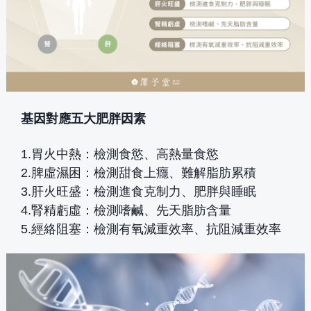
基因對應五大肥胖因素
1.胃火中熱：檢測食慾、高熱量食慾
2.脾虛濕困：檢測甜食上癮、難解脂肪累積
3.肝火旺盛：檢測進食克制力、肥胖與睡眠
4.腎精虧虛：檢測嗜鹹、先天脂肪含量
5.經絡阻塞：檢測有氧減重效率、抗阻減重效率