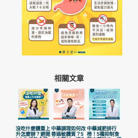
相關文章
沒吃什麼體重上
中藥調理如何改
中藥減肥排行
升怎麼辦？避開
善過敏體質？5
榜！5種抑制食