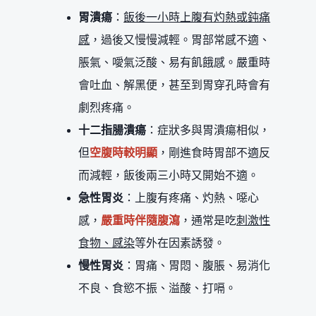
胃潰瘍
：
飯後一小時上腹有灼熱或鈍痛
感
，過後又慢慢減輕。胃部常感不適、
脹氣、噯氣泛酸、易有飢餓感。嚴重時
會吐血、解黑便，甚至到胃穿孔時會有
劇烈疼痛。
十二指腸潰瘍
：症狀多與胃潰瘍相似，
但
空腹時較明顯
，剛進食時胃部不適反
而減輕，飯後兩三小時又開始不適。
急性胃炎
：上腹有疼痛、灼熱、噁心
感，
嚴重時伴隨腹瀉
，通常是吃
刺激性
食物、感染
等外在因素誘發。
慢性胃炎
：胃痛、胃悶、腹脹、易消化
不良、食慾不振、溢酸、打嗝。