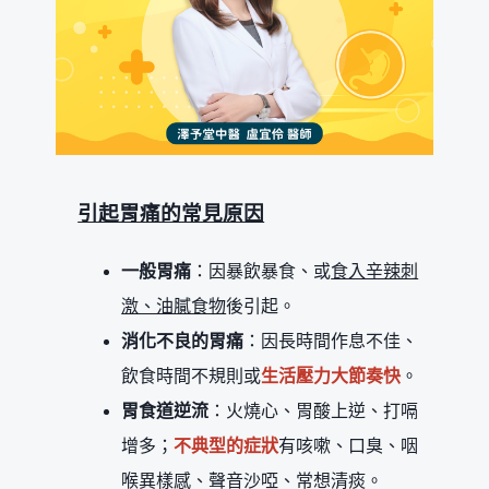
引起胃痛的常見原因
一般胃痛
：因暴飲暴食、或
食入辛辣刺
激、油膩食物
後引起。
消化不良的胃痛
：因長時間作息不佳、
飲食時間不規則或
生活壓力大節奏快
。
胃食道逆流
：火燒心、胃酸上逆、打嗝
增多；
不典型的症狀
有咳嗽、口臭、咽
喉異樣感、聲音沙啞、常想清痰。