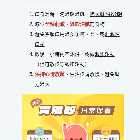
飲食定時，勿過飽過飢，
吃大概7-8分飽
減少
辛辣刺激、過於油膩
的食物
避免空腹飲用過多咖啡、茶、或
刺激性
飲品
飯後一小時內不沐浴，或做
激烈運動
（但可散步等緩和運動）
保持心情放鬆
、生活步調放慢、避免壓
力過大