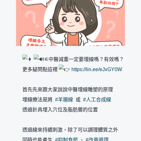
⚟中醫減重一定要埋線嗎？有效嗎？
更多疑問點這裡
https://lin.ee/eJxGY0W
首先先來跟大家說說中醫埋線雕塑的原理
埋線療法是將
#羊腸線
或
#人工合成線
透過針具埋入穴位及脂肪層的位置
透過線來持續刺激，除了可以調理體質之外
同時也能產生
#抑制食慾
、
#改善循環