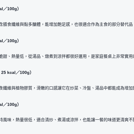
al／100g）
含膳食纖維與黏多醣體，能增加飽足感，也很適合作為主食的部分替代品
al／100g）
脆甜、熱量低，從湯品、燉煮到涼拌都很好運用，是家庭餐桌上非常實用
5 kcal／100g）
食纖維與植物膠質，滑嫩的口感讓它在炒菜、冷盤、湯品中都能成為增加
al／100g）
特風味，熱量很低，適合清炒、煮湯或涼拌，也能讓一餐的味道更清爽不