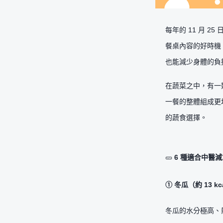
每年的 11 月
餐桌內容的好時機
也能減少身體的負
在蔬菜之中，有一
一餐的整體組成更
的蔬食選擇。
🥒
6 種適合中醫
① 冬瓜（約 13 kc
冬瓜的水分極高、