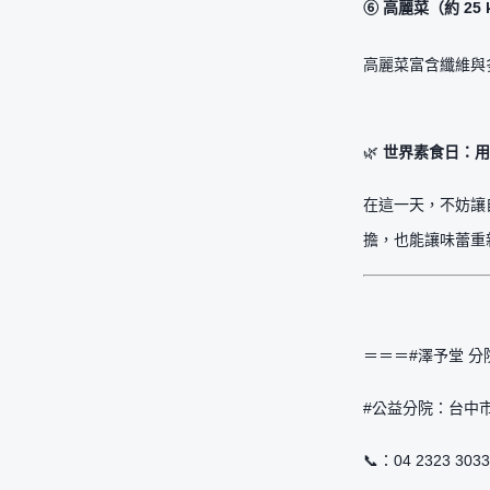
⑥ 高麗菜（約 25 k
高麗菜富含纖維與
🌿
世界素食日：用
在這一天，不妨讓
擔，也能讓味蕾重
＝＝＝#澤予堂 
#公益分院：台中市
📞：04 2323 3033