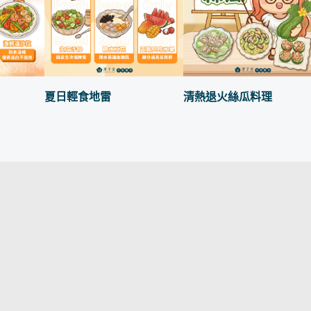
夏日輕食地雷
清熱退火絲瓜料理