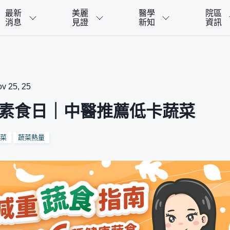
最新
美麗
醫學
院區
消息
見證
新知
資訊
 25, 25
世界素食日｜中醫推薦低卡蔬菜
蔬菜
蔬菜熱量