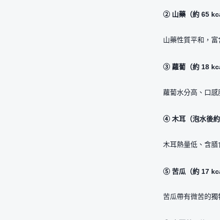
② 山藥（約 65 kc
山藥性質平和，富
③ 蘿蔔（約 18 kc
蘿蔔水分高、口感
④ 木耳（泡水後約 2
木耳熱量低、含膳
⑤ 苦瓜（約 17 kc
苦瓜帶有微苦的獨