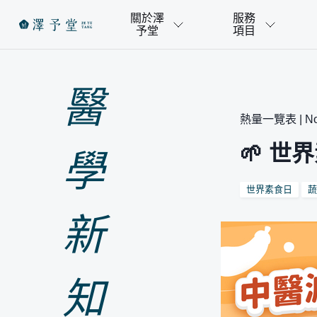
關於澤
服務
予堂
項目
醫
熱量一覽表 | Nov
🌱 
學
世界素食日
新
知