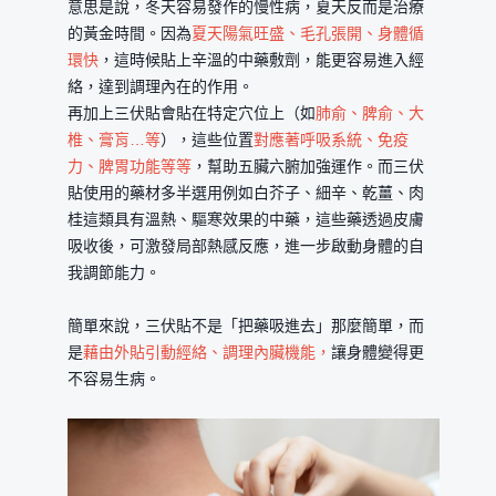
意思是說，冬天容易發作的慢性病，夏天反而是治療
的黃金時間。因為
夏天陽氣旺盛、毛孔張開、身體循
環快
，這時候貼上辛溫的中藥敷劑，能更容易進入經
絡，達到調理內在的作用。
再加上三伏貼會貼在特定穴位上（如
肺俞、脾俞、大
椎、膏肓…等
），這些位置
對應著呼吸系統、免疫
力、脾胃功能等等
，幫助五臟六腑加強運作。而三伏
貼使用的藥材多半選用例如白芥子、細辛、乾薑、肉
桂這類具有溫熱、驅寒效果的中藥，這些藥透過皮膚
吸收後，可激發局部熱感反應，進一步啟動身體的自
我調節能力。
簡單來說，三伏貼不是「把藥吸進去」那麼簡單，而
是
藉由外貼引動經絡、調理內臟機能，
讓身體變得更
不容易生病。