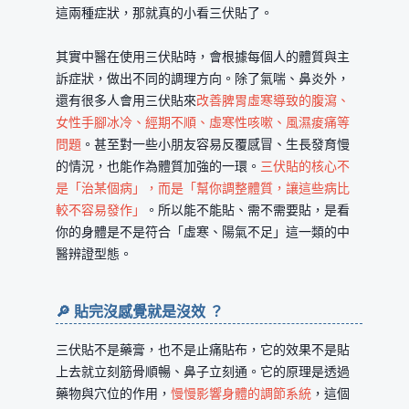
這兩種症狀，那就真的小看三伏貼了。
其實中醫在使用三伏貼時，會根據每個人的體質與主
訴症狀，做出不同的調理方向。除了氣喘、鼻炎外，
還有很多人會用三伏貼來
改善脾胃虛寒導致的腹瀉、
女性手腳冰冷、經期不順、虛寒性咳嗽、風濕痠痛等
問題
。甚至對一些小朋友容易反覆感冒、生長發育慢
的情況，也能作為體質加強的一環。
三伏貼的核心不
是「治某個病」，而是「幫你調整體質，讓這些病比
較不容易發作」
。所以能不能貼、需不需要貼，是看
你的身體是不是符合「虛寒、陽氣不足」這一類的中
醫辨證型態。
🔎 貼完沒感覺就是沒效 ？
三伏貼不是藥膏，也不是止痛貼布，它的效果不是貼
上去就立刻筋骨順暢、鼻子立刻通。它的原理是透過
藥物與穴位的作用，
慢慢影響身體的調節系統
，這個