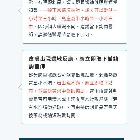
激、有明顯刺痛，請立即跟醫師說明與適當
調整。
一般正常情況來說，成人可以敷貼一
小時至三小時，兒童為半小時至一小時左
右
，因每個人膚況不同，建議當下詢問醫
師，請遵循醫囑時間取下即可。
皮膚出現過敏反應，應立即取下並諮
詢醫師
部分體質敏感者可能會出現紅癢、刺痛熱感
甚至小水泡。
若出現不適，應立即取下貼
布，並盡快尋求中醫師協助
，當下由醫師判
斷是否可用清水或生理食鹽水冷敷舒緩（若
有水泡請勿抓破），再由醫師判斷是否需更
換藥材或縮短貼敷時間。