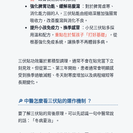
強化脾胃功能、緩解易腹瀉
：對於脾胃虛寒、
消化能力弱的人，三伏貼能由經絡深層加強腸胃
吸收力，改善腹瀉與消化不良。
提升小孩免疫力、換季感冒
：小兒三伏貼多採
用溫和配方，
重點在於幫孩子「打好基礎」
，從
根基強化免疫系統，讓換季不再體弱多病。
三伏貼功效屬於累積型調理，通常不會在貼完當下立
刻見效。但從第二、第三年開始，患者通常會明顯感
受到換季過敏減輕、冬天耐寒度增加以及病程縮短等
長期變化。
🔎 中醫怎麼看三伏貼的運作機制 ？
要了解三伏貼的背後原理，可以先認識一句中醫常說
的話：「冬病夏治」。