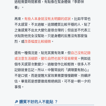
過程需要時間累積，有點像在幫身體做「季節保
養」。
再來，
有些人本身就沒有太明顯的症狀
，比如平常也
不太感冒、不太過敏，這類體質比較平穩的人，貼了
之後感覺不出太大變化是很合理的；但這並不代表三
伏貼對他完全沒幫助，只是身體的反應沒有那麼強
烈，或
改善幅度比較細微
。
還有一種情況是，貼完其實有效果，但
自己沒有記錄
或注意生活細節，變化自然也就不容易察覺
。例如這
個冬天感冒次數變少、過敏發作比較輕微，很多人不
記錄就會忘記。所以，中醫常說的「調理要有耐心」
不是口號，而是提醒大家效果需要慢慢觀察、持續評
估。畢竟若是想要徹底根絕病因，可不是一朝一夕的
事情。
🔎 體質不好的人不能貼 ？