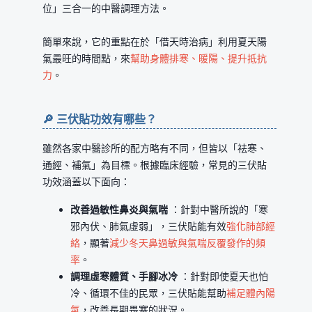
位」三合一的中醫調理方法。
簡單來說，它的重點在於「借天時治病」利用夏天陽
氣最旺的時間點，來
幫助身體排寒、暖陽、提升抵抗
力
。
🔎 三伏貼功效有哪些？
雖然各家中醫診所的配方略有不同，但皆以「祛寒、
通經、補氣」為目標。根據臨床經驗，常見的三伏貼
功效涵蓋以下面向：
改善過敏性鼻炎與氣喘
：針對中醫所說的「寒
邪內伏、肺氣虛弱」，三伏貼能有效
強化肺部經
絡
，顯著
減少冬天鼻過敏與氣喘反覆發作的頻
率
。
調理虛寒體質、手腳冰冷
：針對即使夏天也怕
冷、循環不佳的民眾，三伏貼能幫助
補足體內陽
氣
，改善長期畏寒的狀況。