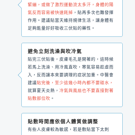
緊繃，或做了激烈運動流太多汗，身體的陽
氣反而容易被快速耗掉
，貼再多次也難發揮
作用。建議貼當天維持規律生活，讓身體有
足夠能量好好吸收三伏貼的藥性。
避免立刻洗澡與吹冷氣
貼完三伏貼後，皮膚毛孔是開著的，這時候
若馬上洗澡、用冷風直吹，寒氣容易趁虛而
入，反而讓本來要調理的症狀加重。中醫會
建議
貼完後，至少這幾小時內都不要碰水，
就算夏天炎熱，
冷氣與風扇也不要直接對著
貼敷部位吹
。
貼敷時間應依個人體質做調整
有些人皮膚較為敏感，若是敷貼當下太刺