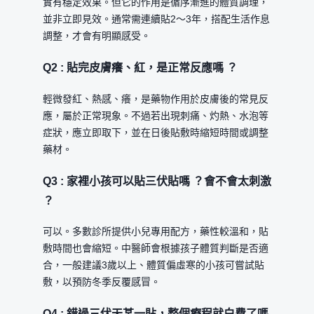
實有穩定效果。但它的作用是循序漸進的體質調理，
並非立即見效。通常需連續貼2～3年，搭配生活作息
調整，才會有明顯感受。
Q2 : 貼完皮膚癢、紅，是正常反應嗎 ？
輕微發紅、熱感、癢，是藥物作用於皮膚後的常見反
應，屬於正常現象。不過若出現刺痛、灼熱、水泡等
症狀，應立即取下，並在日後貼敷時縮短時間或調整
藥材。
Q3 : 家裡小孩可以貼三伏貼嗎 ？會不會太刺激
？
可以。多數診所提供小兒專用配方，藥性較溫和，貼
敷時間也會縮短。中醫師會根據孩子體質判斷是否適
合，一般建議3歲以上、體質偏虛寒的小孩可嘗試貼
敷，以預防冬季反覆感冒。
Q4 : 錯過三伏天某一貼，整個療程就白費了嗎