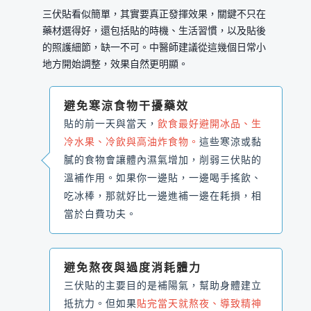
三伏貼看似簡單，其實要真正發揮效果，關鍵不只在
藥材選得好，還包括貼的時機、生活習慣，以及貼後
的照護細節，缺一不可。中醫師建議從這幾個日常小
地方開始調整，效果自然更明顯。
避免寒涼食物干擾藥效
貼的前一天與當天，
飲食最好避開冰品、生
冷水果、冷飲與高油炸食物。
這些寒涼或黏
膩的食物會讓體內濕氣增加，削弱三伏貼的
溫補作用。如果你一邊貼，一邊喝手搖飲、
吃冰棒，那就好比一邊進補一邊在耗損，相
當於白費功夫。
避免熬夜與過度消耗體力
三伏貼的主要目的是補陽氣，幫助身體建立
抵抗力。但如果
貼完當天就熬夜、導致精神