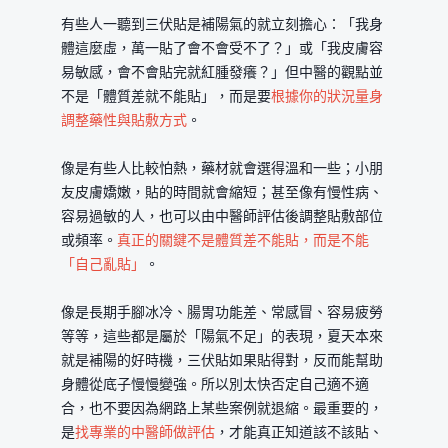
有些人一聽到三伏貼是補陽氣的就立刻擔心：「我身
體這麼虛，萬一貼了會不會受不了？」或「我皮膚容
易敏感，會不會貼完就紅腫發癢？」但中醫的觀點並
不是「體質差就不能貼」，而是要
根據你的狀況量身
調整藥性與貼敷方式
。
像是有些人比較怕熱，藥材就會選得溫和一些；小朋
友皮膚嬌嫩，貼的時間就會縮短；甚至像有慢性病、
容易過敏的人，也可以由中醫師評估後調整貼敷部位
或頻率。
真正的關鍵不是體質差不能貼，而是不能
「自己亂貼」
。
像是長期手腳冰冷、腸胃功能差、常感冒、容易疲勞
等等，這些都是屬於「陽氣不足」的表現，夏天本來
就是補陽的好時機，三伏貼如果貼得對，反而能幫助
身體從底子慢慢變強。所以別太快否定自己適不適
合，也不要因為網路上某些案例就退縮。最重要的，
是
找專業的中醫師做評估
，才能真正知道該不該貼、