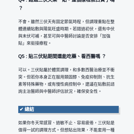
？
不會。雖然三伏天有固定節氣時程，但調理重點在整
體連續貼敷與陽氣旺盛時期。若錯過初伏，還有中伏
與末伏可補，甚至可與中醫師討論是否安排「加強
貼」來銜接療程。
Q5 : 貼三伏貼期間還能吃藥、看西醫嗎 ？
可以。三伏貼屬於體質調理，和多數西醫治療並不衝
突。但若你本身正在服用類固醇、免疫抑制劑、抗生
素等特殊藥物，或有慢性病控制中，建議在貼敷前諮
詢主治醫師與中醫師評估狀況，確保安全性。
✔
總結
如果你冬天常感冒、過敏不止、容易疲倦，三伏貼是
值得一試的調理方式。但想貼出效果，不能套用一種