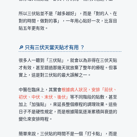
所以三伏貼並不是「越多越好」，而是「對的人、在
對的時間，做對的事」，一年用心貼好一次，比盲目
貼五年更有效。
🔎 只有三伏天當天貼才有用 ？
很多人一聽到「三伏貼」，就會以為非得在三伏天貼
才有效，甚至錯過那幾天就放棄了整年的療程。但事
實上，這是對三伏貼的最大誤解之一。
中醫在臨床上，其實會
根據病人狀況，安排「前伏、
初伏、中伏、末伏、後伏」
等不同階段的貼敷，甚至
加上「加強貼」，來延長整個療程的調理效果。這些
日子不是硬性規定，而是根據陽氣逐漸累積與衰退的
變化來安排時程。
簡單來說，三伏貼的時間不是一個「打卡點」，而是