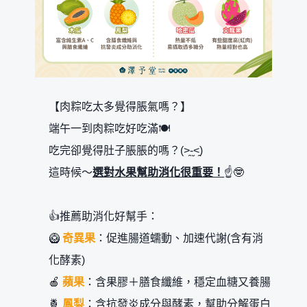
【肉粽吃太多覺得脹氣嗎？】
端午一到肉粽吃好吃滿🍽️
吃完卻覺得肚子脹脹的嗎？(>̯-̮<̯)
這時候～
選對水果幫助消化很重要！
☝️🤓
👍推薦助消化好幫手：
🥝
奇異果
：促進腸道蠕動、加速代謝(含有消
化酵素)
🍎
蘋果
：含果膠＋膳食纖維，穩定血糖又養腸
🍍
鳳梨
：含抗發炎成分與酵素，幫助分解蛋白