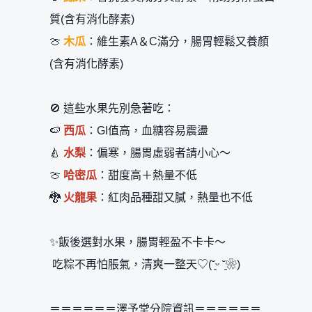
質(含有消化酵素)
🍈
木瓜
：維生素A＆C滿分，腸胃輕鬆又養顏
(含有消化酵素)
🚫 這些水果先別急著吃：
🍉
西瓜
：GI值高，血糖容易震盪
🍐
水梨
：偏寒，腸胃虛弱者請小心～
🍈
哈密瓜
：甜度高＋熱量不低
🐉
火龍果
：紅肉品種甜又膩，熱量也不低
✨飯後選對水果，腸胃輕盈不卡卡～
吃粽不再怕脹氣，清爽一整天♡(˘͈ᵕ ˘͈❀)
＝＝＝＝＝＝澤予堂分院資訊＝＝＝＝＝＝