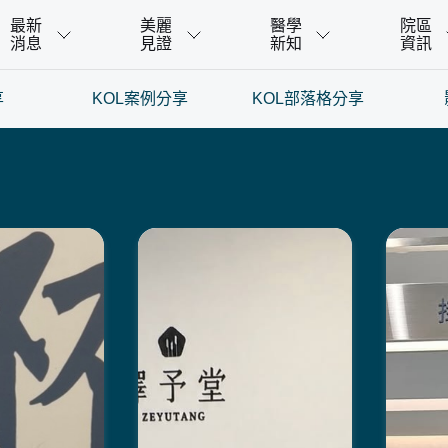
最新
美麗
醫學
院區
消息
見證
新知
資訊
享
KOL案例分享
KOL部落格分享