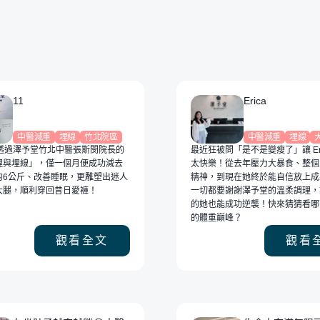
健康減脂、雕
看看葉婷的體驗，來澤予堂
57.7
內輕鬆看見漂
溫和調出好體態！
塑腰
找回穿衣自
色。
11
Erica
中醫減重
埋線
竹北院區
中醫減重
埋線
！透過澤予堂竹北中醫張斯閔院長的
最近狂被問「是不是變瘦了」讓 Eri
理與埋線」，僅一個月便成功減去
太快樂！從去年壓力大暴食、整個
的6公斤、改善睡眠，更雕塑出迷人
精神，到現在她終於能自信放上成
大腿，順利穿回昔日愛褲！
一切都要謝謝澤予堂的溫柔調理，
的她也能成功逆襲！快來猜猜看哪張是
的體重巔峰？
觀看全文
觀看