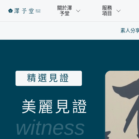
關於澤
服務
予堂
項目
素人分
精選見證
美麗見證
witness