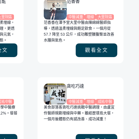
可能
范香香
大里院區
中醫減重
埋線
大里院區
柔埋線，
范香香在澤予堂大里中醫由陳綿綿醫師指
理，更透
導，透過溫柔埋線與飽足飲食，一個月從
與元氣，
57.7 降至 53 公斤，成功雕塑腰腹臀並改善
態。
水腫與氣色。
全文
觀看全文
貪吃巧達
成祐中醫
中醫減重
埋線
成祐中醫
科學中醫療
美食部落客貪吃巧達挑戰中醫調理，由盧宜
.2%。餐餐
伶醫師規劃埋線與中藥。雖經歷環島大餐，
一個月後體態仍有感改善、成功減重！