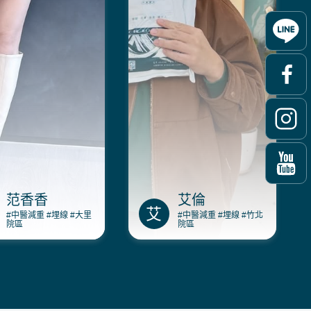
范香香
艾倫
艾
#中醫減重
#埋線
#大里
#中醫減重
#埋線
#竹北
院區
院區
香在澤予堂大里中醫由
艾倫分享在澤予堂竹北中醫
綿醫師指導，透過溫柔
的調理心得，廖志彰醫師透
與飽足飲食，一個月從
過作息與睡眠分析，搭配諮