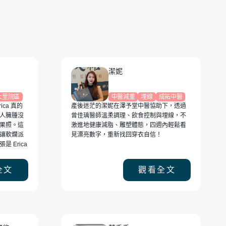
 降至 53 公斤，成功雕
詢師一對一指導，讓忙於工
腹臀並改善水腫與氣
作、無暇鍛鍊的艾倫，一個
月內順利減重 4 公斤、降體
脂，成功突破局部腹部肥胖
的卡關瓶頸。
潔妮
大里院區
中醫減重
埋線
成祐中醫
ca 真的
產後迷茫的潔妮在澤予堂中醫協助下，透過
人臃腫沒
曾佳瑀醫師溫柔調理、飲食控制與埋線，不
果照。這
激進地健康減脂、雕塑體態，四週內輕鬆看
讓軟爛派
見漂亮數字，重新找回穿衣自信！
 Erica
全文
觀看全文