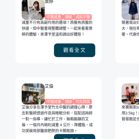
葉婷
中醫減重
埋線
成祐中醫
減重不只有高副作用的選項！西醫有西醫的
隨著我出
快速，但中醫重視整體調整。一起來看看葉
大，現在
婷的體驗，來澤予堂溫和調出好體態！
著，代謝
觀看全文
艾倫
中醫減重
埋線
竹北院區
艾倫分享在澤予堂竹北中醫的調理心得，廖
來寶飽家
志彰醫師透過作息與睡眠分析，搭配諮詢師
甩3.5k
一對一指導，讓忙於工作、無暇鍛鍊的艾
餐餐飽足
倫，一個月內順利減重 4 公斤、降體脂，成
功突破局部腹部肥胖的卡關瓶頸。