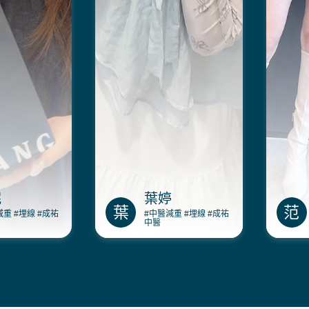
妮
葉婷
葉
范
減重
#埋線
#成祐
#中醫減重
#埋線
#成祐
中醫
妮在澤予堂中
減重不只有高副作用的選
范香
過曾佳瑀醫師
項！西醫有西醫的快速，但
陳綿
食控制與埋
中醫重視整體調整。一起來
埋線