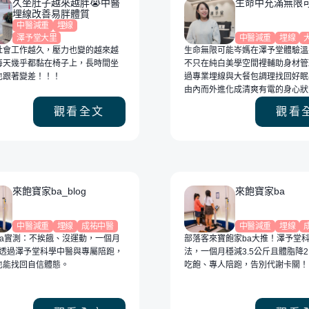
久坐肚子越來越胖😭中醫
生命中充滿無限
埋線改善易胖體質
中醫減重
埋線
澤予堂大里
中醫減重
埋線
社會工作越久，壓力也變的越來越
生命無限可能岑媽在澤予堂體驗溫
每天幾乎都黏在椅子上，長時間坐
不只在純白美學空間裡輔助身材管
也跟著變差！！！
過專業埋線與大餐包調理找回好眠
由內而外進化成清爽有電的身心狀
觀看全文
觀看
來飽寶家ba_blog
來飽寶家ba
中醫減重
埋線
成祐中醫
中醫減重
埋線
ba實測：不挨餓、沒運動，一個月
部落客來寶飽家ba大推！澤予堂
g！透過澤予堂科學中醫與專屬陪跑，
法，一個月穩減3.5公斤且體脂降2
也能找回自信體態。
吃飽、專人陪跑，告別代謝卡關！