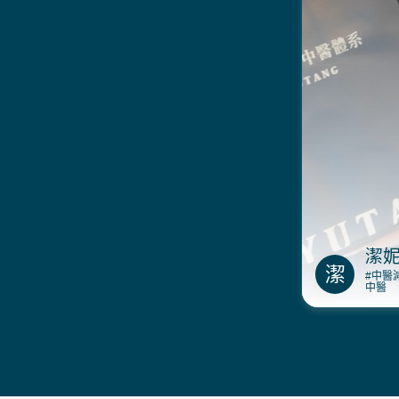
潔
潔
#中醫
中醫
產後迷茫的潔
醫協助下，透
溫柔調理、飲