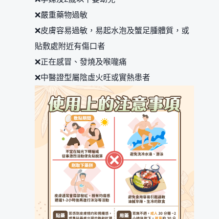
❌嚴重藥物過敏
❌皮膚容易過敏，易起水泡及蟹足腫體質，或
貼敷處附近有傷口者
❌正在感冒、發燒及喉嚨痛
❌中醫證型屬陰虛火旺或實熱患者