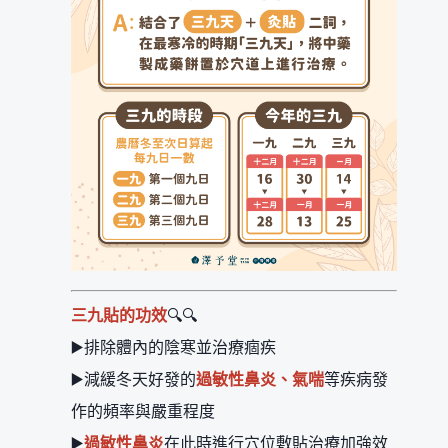
三九貼的功效
🔍🔍
▶️排除體內的陰寒並治療痼疾
▶️減緩冬天好發的
過敏性鼻炎、氣喘
等疾病發
作的頻率與嚴重程度
▶️
過敏性鼻炎
在此時進行穴位敷貼治療加強效