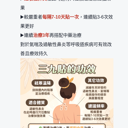
果
▶️較嚴重者
每隔7-10天貼一次
，連續貼3-6次效
果更好
▶️連續
治療3年
再搭配中藥治療
對於氣喘及過敏性鼻炎等呼吸道疾病可有效改
善且療效持久