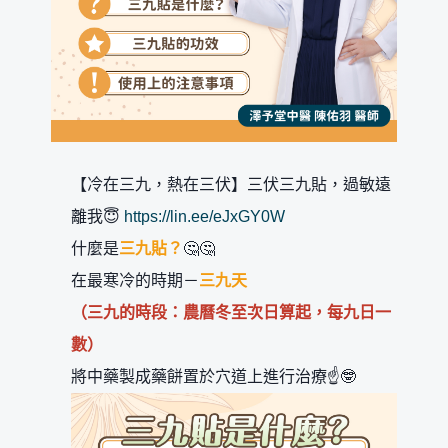
【冷在三九，熱在三伏】三伏三九貼，過敏遠
離我😇
https://lin.ee/eJxGY0W
什麼是
三九貼？
🤔🤔
在最寒冷的時期－
三九天
（三九的時段：農曆冬至次日算起，每九日一
數）
將中藥製成藥餅置於穴道上進行治療☝️🤓